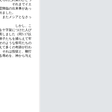
です。
それまでイエ
霊降臨の出来事があっ
伝え始めました。
、またメシアとなさっ
。
しかし、こ
を十字架につけた人び
害しました（同
以
5:17
子たちを捕らえて牢
そのような祭司たちの
えて多くの奇跡が行わ
。それは投獄と、鞭打
る辱めを、神から与え