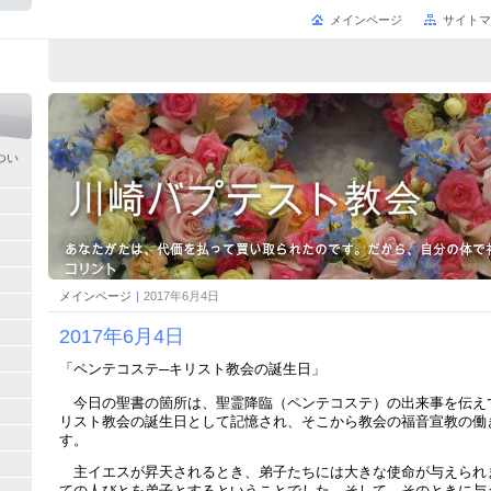
メインページ
サイトマ
つい
メインページ
|
2017年6月4日
2017年6月4日
「ペンテコステ
キリスト教会の誕生日」
─
今日の聖書の箇所は、聖霊降臨（ペンテコステ）の出来事を伝え
リスト教会の誕生日として記憶され、そこから教会の福音宣教の働
す。
）
主イエスが昇天されるとき、弟子たちには大きな使命が与えられ
ての人びとを弟子とするということでした。そして、そのときに与