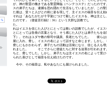
が、神の聖霊の働きである聖霊降臨（ペンテコステ）だったの
スの弟子たちは、逮捕を恐れ隠れて生活をしていましたが、この聖
た後は、堂々と人びとの前に姿を現して、主イエスの福音を
それは「あなたがたが十字架につけて殺したイエスを、神は主とし
たのです」（使徒言行録
：
）という大胆な説教でし
2
36
た
れはイエスを信じた人びとにとっては救いの説教でしたが、イエス
とにとっては告発の言葉となり、そう感じた人びとは弟子たちを迫
下）。それはユダヤ教の祭司や議員、長老たちでした。
彼らは弟
屋に入れ、脅し、イエスの名によって話すなと命じます。しかし、
脅しにもかかわらず、弟子たちの
活動は活発になり、信じる人も増
5-
れました。
そこでさらに使徒たちに対する迫害が行われます
ちと、脅しでした。しかし、弟子たちは主イエスの名によって受け
られた喜びとして福音を伝え続けたのです。
今や、その福音は、私やあなたにも届けられました。