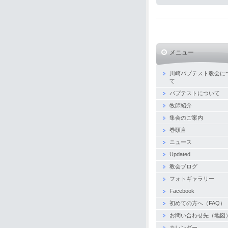
メニュー
川崎バプテスト教会に
て
バプテストについて
牧師紹介
集会のご案内
巻頭言
ニュース
Updated
教会ブログ
フォトギャラリー
Facebook
初めての方へ（FAQ）
お問い合わせ先（地図
カレンダー