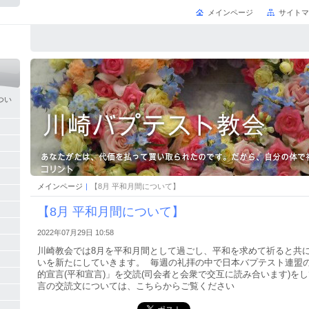
メインページ
サイトマ
つい
メインページ
|
【8月 平和月間について】
【8月 平和月間について】
2022年07月29日 10:58
川崎教会では8月を平和月間として過ごし、平和を求めて祈ると共
いを新たにしていきます。 毎週の礼拝の中で日本バプテスト連盟
的宣言(平和宣言)」を交読(司会者と会衆で交互に読み合います)を
言の交読文については、こちらからご覧ください
）