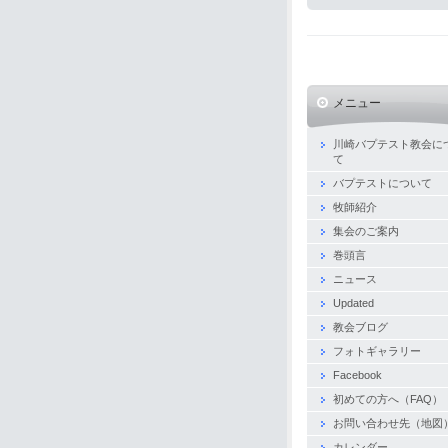
メニュー
川崎バプテスト教会に
て
バプテストについて
牧師紹介
集会のご案内
巻頭言
ニュース
Updated
教会ブログ
フォトギャラリー
Facebook
初めての方へ（FAQ）
お問い合わせ先（地図
カレンダー